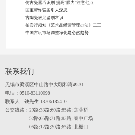
仿古瓷器巧识别 提高“眼力”注意七点
国宝帮诈骗案引人深思
古陶瓷底足鉴别常识
拍卖行须知《艺术品经营管理办法》二三
中国古玩市场调整净化是必然趋势
联系我们
无锡市梁溪区中山路中大颐和湾49-31
电话：0510-83110098
联系人：钱先生 13706185410
公交线路：29路;33路;60路;85路; 莲蓉桥
52路;65路;71路;83路; 春申广场
05路;12路;20路;65路; 北栅口