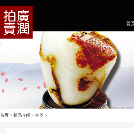
首
首页
> 拍品介绍 >
瓷器
>