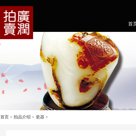
首
首页
> 拍品介绍 >
瓷器
>