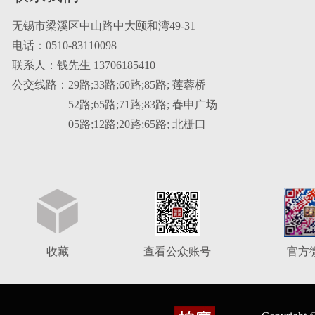
无锡市梁溪区中山路中大颐和湾49-31
电话：0510-83110098
联系人：钱先生 13706185410
公交线路：29路;33路;60路;85路; 莲蓉桥
52路;65路;71路;83路; 春申广场
05路;12路;20路;65路; 北栅口
收藏
查看公众账号
官方